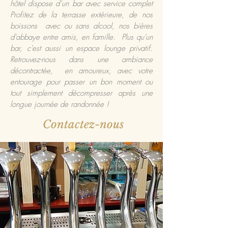
hôtel dispose d’un bar avec service complet
Profitez de la terrasse extérieure, de nos
boissons avec ou sans alcool, nos bières
d'abbaye entre amis, en famille. Plus qu'un
bar, c'est aussi un espace lounge privatif.
Retrouvez-nous dans une ambiance
décontractée, en amoureux, avec votre
entourage pour passer un bon moment ou
tout simplement décompresser après une
longue journée de randonnée !
Contactez-nous