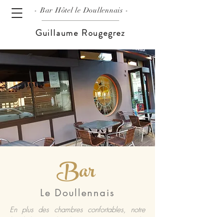
- Bar
Hôtel le Doullennais -
Guillaume Rougegrez
Bar
Le Doullennais
En plus des chambres confortables, notre