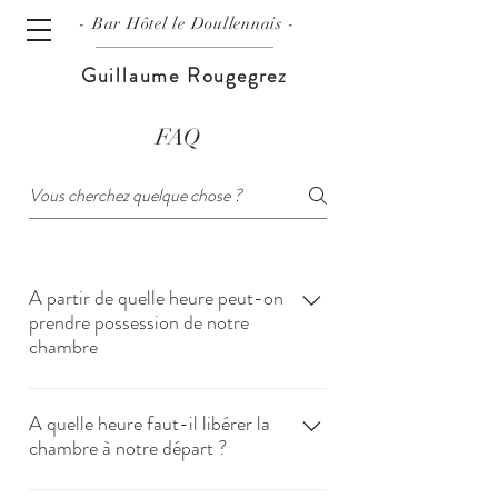
- Bar
Hôtel le Doullennais -
Guillaume Rougegrez
FAQ
A partir de quelle heure peut-on
prendre possession de notre
chambre
Les arrivées se font à partir de 11 heures. En
cas de besoin, vous pouvez joindre la
A quelle heure faut-il libérer la
chambre à notre départ ?
direction.
L’heure maximale des départs est fixée à 11